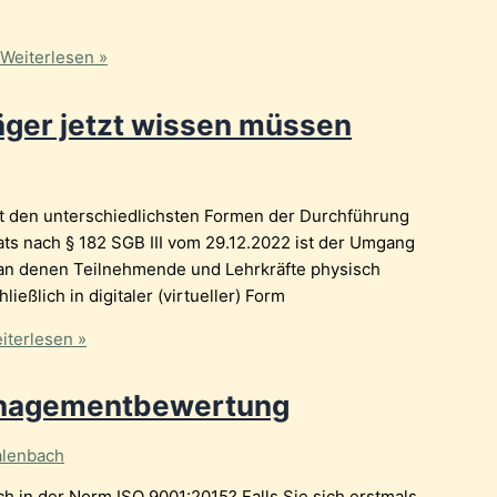
Weiterlesen »
äger jetzt wissen müssen
it den unterschiedlichsten Formen der Durchführung
s nach § 182 SGB III vom 29.12.2022 ist der Umgang
 an denen Teilnehmende und Lehrkräfte physisch
ßlich in digitaler (virtueller) Form
iterlesen »
Managementbewertung
alenbach
 in der Norm ISO 9001:2015? Falls Sie sich erstmals