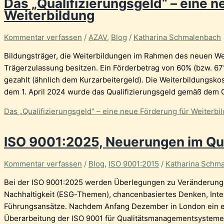
Das „Qualifizierungsgeld“ – eine n
Weiterbildung
Kommentar verfassen
/
AZAV
,
Blog
/
Katharina Schmalenbach
Bildungsträger, die Weiterbildungen im Rahmen des neuen W
Trägerzulassung besitzen. Ein Förderbetrag von 60% (bzw. 67%
gezahlt (ähnlich dem Kurzarbeitergeld). Die Weiterbildungsk
dem 1. April 2024 wurde das Qualifizierungsgeld gemäß dem 
Das „Qualifizierungsgeld“ – eine neue Förderung für Weiterbi
ISO 9001:2025, Neuerungen im Qu
Kommentar verfassen
/
Blog
,
ISO 9001:2015
/
Katharina Schm
Bei der ISO 9001:2025 werden Überlegungen zu Veränderungen
Nachhaltigkeit (ESG-Themen), chancenbasiertes Denken, Int
Führungsansätze. Nachdem Anfang Dezember in London ein er
Überarbeitung der ISO 9001 für Qualitätsmanagementsysteme 